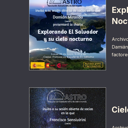
Expl
Noc
Archivo
Damián 
factor
Cie
Archivo