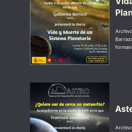
Vid
Pla
Archivo
Barraza
forman 
Ast
Archivo