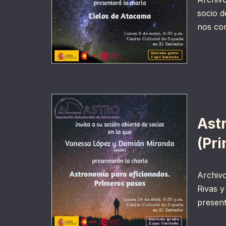
socio d
nos co
Ast
(Pr
Archivo
Rivas y
presen