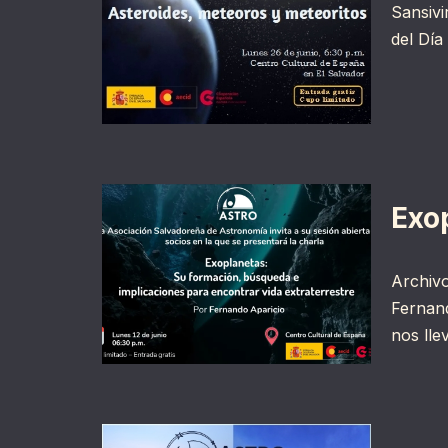
Sansivi
del Día
Exo
Archivo
Fernand
nos lle