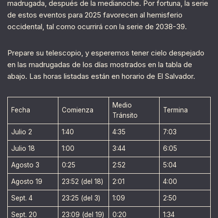
madrugada, después de la medianoche. Por fortuna, la serie
de estos eventos para 2025 favorecen al hemisferio
occidental, tal como ocurrirá con la serie de 2038-39.
Prepare su telescopio, y esperemos tener cielo despejado
en las madrugadas de los días mostrados en la tabla de
abajo. Las horas listadas están en horario de El Salvador.
Medio
Fecha
Comienza
Termina
Tránsito
Julio 2
1:40
4:35
7:03
Julio 18
1:00
3:44
6:05
Agosto 3
0:25
2:52
5:04
Agosto 19
23:52 (del 18)
2:01
4:00
Sept. 4
23:25 (del 3)
1:09
2:50
Sept. 20
23:09 (del 19)
0:20
1:34