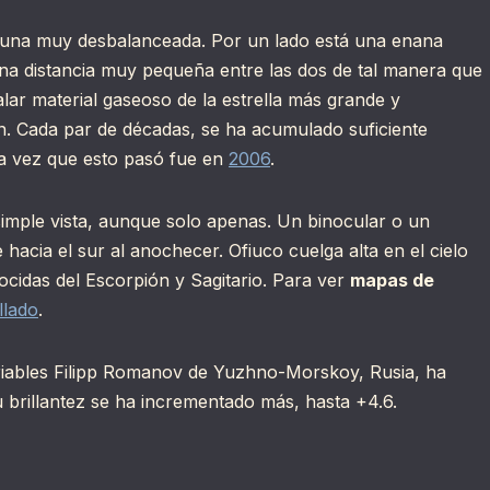
— una muy desbalanceada. Por un lado está una enana
 una distancia muy pequeña entre las dos de tal manera que
lar material gaseoso de la estrella más grande y
n. Cada par de décadas, se ha acumulado suficiente
ma vez que esto pasó fue en
2006
.
a simple vista, aunque solo apenas. Un binocular o un
e hacia el sur al anochecer. Ofiuco cuelga alta en el cielo
ocidas del Escorpión y Sagitario. Para ver
mapas de
llado
.
ariables Filipp Romanov de Yuzhno-Morskoy, Rusia, ha
 brillantez se ha incrementado más, hasta +4.6.