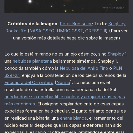
Créditos de la Imagen
:
Peter Bresseler
; Texto:
Keighley
Rockcliffe
(
NASA
GSFC
,
UMBC
CSST
,
CRESST II
) (Para ver
una versión más detallada haga clic sobre la imagen)
Lo que lo está mirando no es un ojo cósmico, sino
Shapley 1
,
una
nebulosa planetaria
bellamente simétrica. Shapley 1,
conocida también cómo la
Nebulosa del Anillo Fino
o
PLN
329+2.1
, enjoya a la constelación de los cielos sureños de la
Escuadra del Carpintero
(
Norma
). La nebulosa es el
resultado de una estrella con masa cercana a la del Sol
quedándose sin combustible nuclear y arrojando sus capas
más exteriores
. El oxígeno resplandeciente de esas capas
expelidas forma en halo circular. El punto brillante central es
en realidad una binaria: una
enana blanca
, el remanente del
núcleo estelar después que las capas exteriores han sido
expelidas al espacio, y otra estrella, orbitándose entre ellas