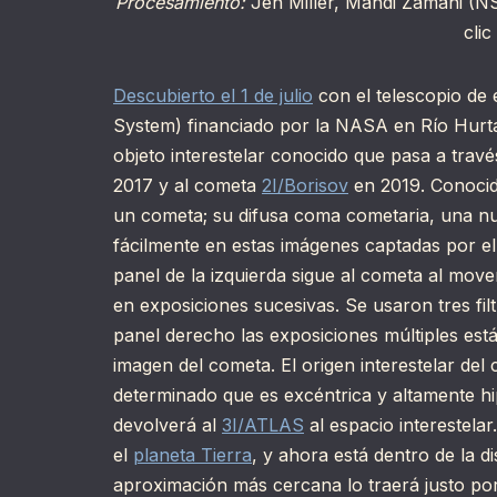
Procesamiento:
Jen Miller, Mahdi Zamani (N
clic
Descubierto el 1 de julio
con el telescopio de 
System) financiado por la NASA en Río Hurta
objeto interestelar conocido que pasa a travé
2017 y al cometa
2I/Borisov
en 2019. Conoci
un cometa; su difusa coma cometaria, una nu
fácilmente en estas imágenes captadas por e
panel de la izquierda sigue al cometa al movers
en exposiciones sucesivas. Se usaron tres filt
panel derecho las exposiciones múltiples es
imagen del cometa. El origen interestelar de
determinado que es excéntrica y altamente hi
devolverá al
3I/ATLAS
al espacio interestelar
el
planeta Tierra
, y ahora está dentro de la di
aproximación más cercana lo traerá justo por 