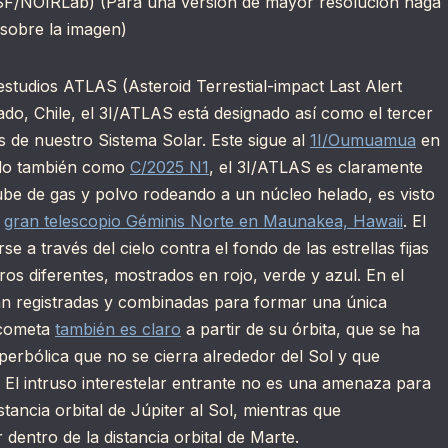
SF/NOIRLab) (Para una versión de mayor resolución haga
 sobre la imagen)
estudios ATLAS (Asteroid Terrestial-impact Last Alert
do, Chile, el 3I/ATLAS está designado así como el tercer
s de nuestro Sistema Solar. Este sigue al
1I/Oumuamua
en
do también como
C/2025 N1
, el 3I/ATLAS es claramente
be de gas y polvo rodeando a un núcleo helado, es visto
l
gran telescopio Géminis Norte en Maunakea, Hawaii
. El
e a través del cielo contra el fondo de las estrellas fijas
ros diferentes, mostrados en rojo, verde y azul. En el
tán registradas y combinadas para formar una única
l cometa
también es claro
a partir de su órbita, que se ha
perbólica que no se cierra alrededor del Sol y que
. El intruso interestelar entrante no es una amenaza para
stancia orbital de Júpiter al Sol, mientras que
dentro de la distancia orbital de Marte.