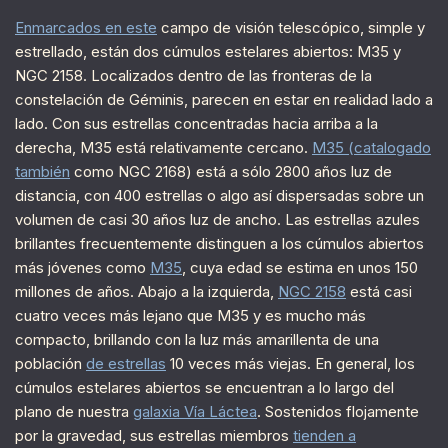
Enmarcados en este
campo de visión telescópico, simple y
estrellado, están dos cúmulos estelares abiertos: M35 y
NGC 2158. Localizados dentro de las fronteras de la
constelación de Géminis, parecen en estar en realidad lado a
lado. Con sus estrellas concentradas hacia arriba a la
derecha, M35 está relativamente cercano.
M35 (catalogado
también
como NGC 2168) está a sólo 2800 años luz de
distancia, con 400 estrellas o algo así dispersadas sobre un
volumen de casi 30 años luz de ancho. Las estrellas azules
brillantes frecuentemente distinguen a los cúmulos abiertos
más jóvenes como
M35
, cuya edad se estima en unos 150
millones de años. Abajo a la izquierda,
NGC 2158
está casi
cuatro veces más lejano que M35 y es mucho más
compacto, brillando con la luz más amarillenta de una
población
de estrellas
10 veces más viejas. En general, los
cúmulos estelares abiertos se encuentran a lo largo del
plano de nuestra
galaxia Vía Láctea
. Sostenidos flojamente
por la gravedad, sus estrellas miembros
tienden a