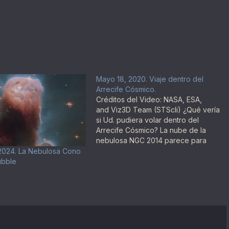
Mayo 18, 2020. Viaje dentro del
Arrecife Cósmico.
Créditos del Video: NASA, ESA,
and Viz3D Team (STScIi) ¿Qué vería
si Ud. pudiera volar dentro del
Arrecife Cósmico? La nube de la
nebulosa NGC 2014 parece para
algunos como un arrecife oceánico
2024. La Nebulosa Cono
que reside en el cielo,
ubble
específicamente en la GNM, la
galaxia satélite más grande de
nuestra galaxia Vía Láctea. Una…