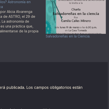
los? Astronomía en
ca
por Alicia Alvarenga
ia de ASTRO, el 29 de
. La astronomía de
 es una práctica que,
limentarse de la propia
o interés, se apoya en
Salvadoreñas en la Ciencia.
mo el conocimiento y
 de otras personas y de
disponible en internet.
…
erá publicada.
Los campos obligatorios están