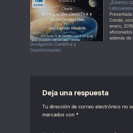
¿Estamos so
Latinoaméri
Presentada 
Conde, soc
enero, 2018
aficionados
además de a
curiosidad 
Divulgación Científica y
recursos co
Desinformación
experiencia
información 
La mayoría
Deja una respuesta
Tu dirección de correo electrónico no s
marcados con
*