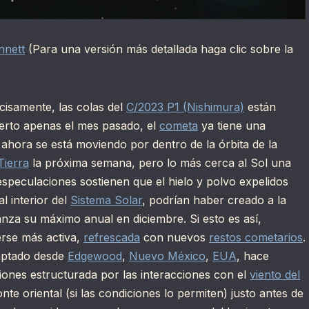
nnett
(Para una versión más detallada haga clic sobre la
cisamente, las colas del
C/2023 P1 (Nishimura)
están
ierto apenas el mes pasado, el
cometa
ya tiene una
 y ahora se está moviendo por dentro de la órbita de la
Tierra
la próxima semana, pero lo más cerca al Sol una
speculaciones sostienen que el hielo y polvo expelidos
al interior del
Sistema Solar
, podrían haber creado a la
anza su máximo anual en diciembre. Si esto es así,
rse más activa,
refrescada
con nuevos
restos cometarios
.
aptado desde
Edgewood
,
Nuevo México
,
EUA
, hace
iones estructurada por las interacciones con el
viento del
te oriental (si las condiciones lo permiten) justo antes de