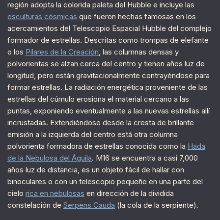
región adopta la colorida paleta del Hubble e incluye las
esculturas cósmicas
que fueron hechas famosas en los
acercamientos del Telescopio Espacial Hubble del complejo
formador de estrellas. Descritas como trompas de elefante
o los
Pilares de la Creación
, las columnas densas y
polvorientas se alzan cerca del centro y tienen años luz de
longitud, pero están gravitacionalmente contrayéndose para
formar estrellas. La radiación energética proveniente de las
estrellas del cúmulo erosiona el material cercano a las
puntas, exponiendo eventualmente a las nuevas estrellas allí
incrustadas. Extendiéndose desde la cresta de brillante
emisión a la izquierda del centro está otra columna
polvorienta formadora de estrellas conocida como la
Hada
de la Nebulosa del Águila
. M16 se encuentra a casi 7,000
años luz de distancia, es un objeto fácil de hallar con
binoculares o con un telescopio pequeño en una parte del
cielo
rica en nebulosas
en dirección de la dividida
constelación de
Serpens Cauda
(la cola de la serpiente).