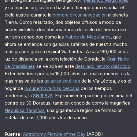
El navegante portugués del siglo XVI,
Fernando Magallanes
,
y su tripulación, tuvieron bastante tiempo para estudiar el
cielo austral durante la
primera circunnavegación
al planeta
Tierra. Como resultado, dos objetos difusos a modo de
nubes visibles a los observadores del cielo del hemisferio
sur son conocidos como las
Nubes de Magallanes
, que
ahora se entiende son galaxias satélites de nuestra mucho
más grande galaxia espiral Vía Láctea. A casi 160,000 años
luz de distancia en la constelación de Dorado, la
Gran Nube
de Magallanes
se ve acá en este
detallado retrato galáctico
.
Extendiéndose por casi 15,000 años luz, más o menos, es la
más masiva de las
galaxias satélites
de la Vía Láctea, y es el
hogar de
la supernova más cercana
de los tiempos
modernos, la
SN 1987A
. El prominente parche por encima del
centro es 30 Doradus, también conocida como la magnífica
Nebulosa Tarántula
, una gigantesca región de formación
estelar de casi 1,000 años luz de ancho.
Fuente
:
Astronomy Picture of the Day
(APOD)