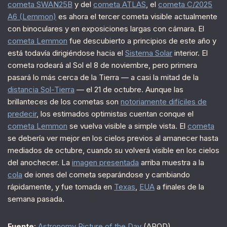
cometa SWAN25B
y del
cometa ATLAS
, el
cometa C/2025
A6 (Lemmon)
es ahora el tercer cometa visible actualmente
con binoculares y en exposiciones largas con cámara. El
cometa Lemmon
fue descubierto a principios de este año y
está todavía dirigiéndose hacia el
Sistema Solar
interior. El
cometa rodeará al Sol el 8 de noviembre, pero primera
pasará lo más cerca de la Tierra — a casi la mitad de la
distancia Sol-Tierra
— el 21 de octubre. Aunque las
brillanteces de los cometas son
notoriamente difíciles de
predecir
, los estimados optimistas cuentan conque el
cometa Lemmon
se vuelva visible a simple vista. El
cometa
se debería ver mejor en los cielos previos al amanecer hasta
mediados de octubre, cuando su volverá visible en los cielos
del anochecer. La
imagen presentada
arriba muestra a la
cola
de iones del cometa separándose y cambiando
rápidamente, y fue tomada en
Texas
,
EUA
a finales de la
semana pasada.
Fuente
:
Astronomy Picture of the Day
(APOD)