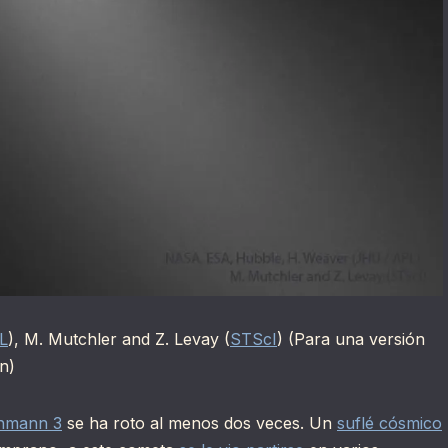
L
), M. Mutchler and Z. Levay (
STScI
) (Para una versión
n)
hmann 3
se ha roto al menos dos veces. Un
suflé cósmico