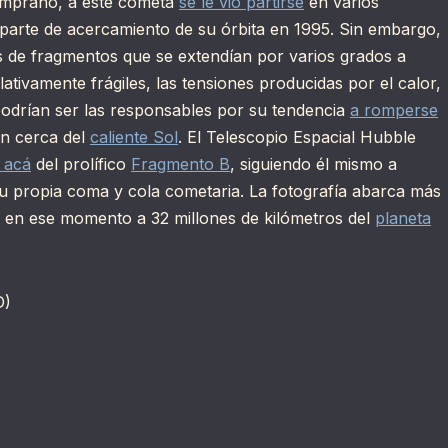
temprano, a este cometa
se le vio partirse
en varios
parte de acercamiento de su órbita en 1995. Sin embargo,
s de fragmentos que se extendían por varios grados a
ativamente frágiles, las tensiones producidas por el calor,
 podrían ser las responsables por su tendencia
a romperse
n cerca del
caliente Sol
. El Telescopio Espacial Hubble
a acá
del prolífico
Fragmento B
, siguiendo él mismo a
 propia coma y cola cometaria. La fotografía abarca más
a, en ese momento a 32 millones de kilómetros del
planeta
D)