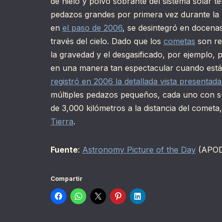
de hielo y polvo sobrante del sistema solar 
pedazos grandes por primera vez durante la 
en
el paso de 2006
, se desintegró en docena
través del cielo. Dado que los
cometas
son rel
la gravedad y el desgasificado, por ejemplo,
en una manera tan espectacular cuando está
registró en 2006 la detallada vista presentad
múltiples pedazos pequeños, cada uno con su
de 3,000 kilómetros a la distancia del comet
Tierra
.
Fuente
:
Astronomy Picture of the Day
(APO
Compartir