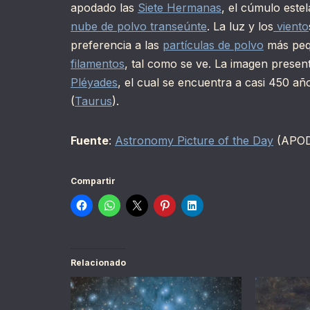
apodado las
Siete Hermanas
, el cúmulo este
nube de polvo transeúnte
. La luz y los
viento
preferencia a las
partículas de polvo
más pequ
filamentos
, tal como se ve. La imagen prese
Pléyades
, el cual se encuentra a casi 450 año
(
Taurus
).
Fuente
:
Astronomy Picture of the Day
(APO
Compartir
Relacionado