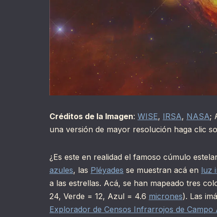
Créditos de la Imagen
:
WISE
,
IRSA
,
NASA
;
una versión de mayor resolución haga clic s
¿Es este en realidad el famoso cúmulo estel
azules
, las
Pléyades
se muestran acá en
luz 
a las estrellas. Acá, se han mapeado tres colo
24, Verde = 12, Azul = 4.6
micrones
). Las im
Explorador de Censos Infrarrojos de Campo