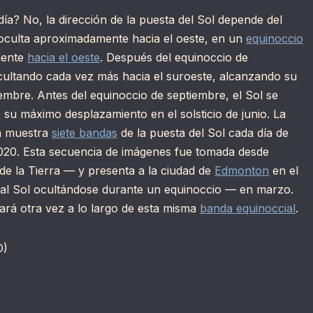
día? No, la dirección de la puesta del Sol depende del
oculta aproximadamente hacia el oeste, en un
equinoccio
mente
hacia el oeste
. Después del equinoccio de
ocultando cada vez más hacia el suroeste, alcanzando su
embre. Antes del equinoccio de septiembre, el Sol se
 su máximo desplazamiento en el solsticio de junio. La
 muestra
siete bandas
de la puesta del Sol cada día de
020. Esta secuencia de imágenes fue tomada desde
de la Tierra — y presenta a la ciudad de
Edmonton
en el
al Sol ocultándose durante un equinoccio — en marzo.
tará otra vez a lo largo de esta misma
banda equinoccial
.
D)