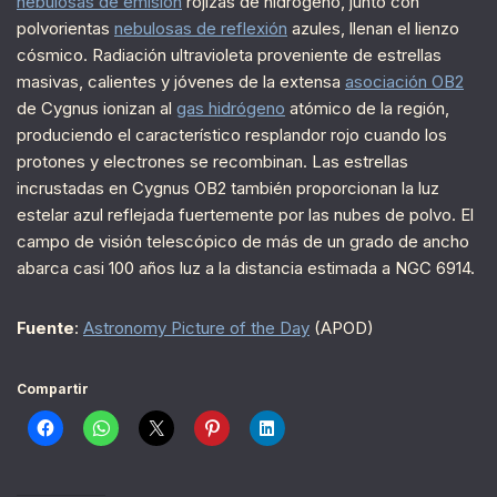
nebulosas de emisión
rojizas de hidrógeno, junto con
polvorientas
nebulosas de reflexión
azules, llenan el lienzo
cósmico. Radiación ultravioleta proveniente de estrellas
masivas, calientes y jóvenes de la extensa
asociación OB2
de Cygnus ionizan al
gas hidrógeno
atómico de la región,
produciendo el característico resplandor rojo cuando los
protones y electrones se recombinan. Las estrellas
incrustadas en Cygnus OB2 también proporcionan la luz
estelar azul reflejada fuertemente por las nubes de polvo. El
campo de visión telescópico de más de un grado de ancho
abarca casi 100 años luz a la distancia estimada a NGC 6914.
Fuente
:
Astronomy Picture of the Day
(APOD)
Compartir