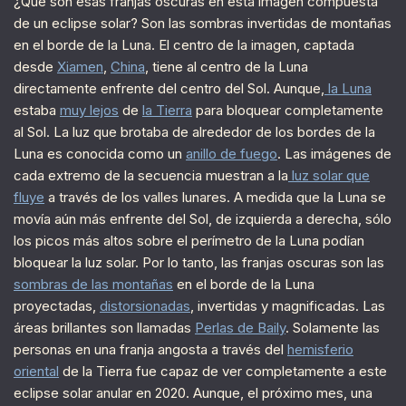
¿Qué son esas franjas oscuras en esta imagen compuesta
de un eclipse solar? Son las sombras invertidas de montañas
en el borde de la Luna. El centro de la imagen, captada
desde
Xiamen
,
China
, tiene al centro de la Luna
directamente enfrente del centro del Sol. Aunque,
la Luna
estaba
muy lejos
de
la Tierra
para bloquear completamente
al Sol. La luz que brotaba de alrededor de los bordes de la
Luna es conocida como un
anillo de fuego
. Las imágenes de
cada extremo de la secuencia muestran a la
luz solar que
fluye
a través de los valles lunares. A medida que la Luna se
movía aún más enfrente del Sol, de izquierda a derecha, sólo
los picos más altos sobre el perímetro de la Luna podían
bloquear la luz solar. Por lo tanto, las franjas oscuras son las
sombras de las montañas
en el borde de la Luna
proyectadas,
distorsionadas
, invertidas y magnificadas. Las
áreas brillantes son llamadas
Perlas de Baily
. Solamente las
personas en una franja angosta a través del
hemisferio
oriental
de la Tierra fue capaz de ver completamente a este
eclipse solar anular en 2020. Aunque, el próximo mes, una