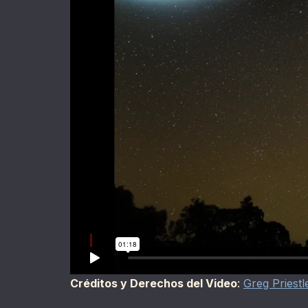
Créditos y Derechos del Video
:
Greg Priestl