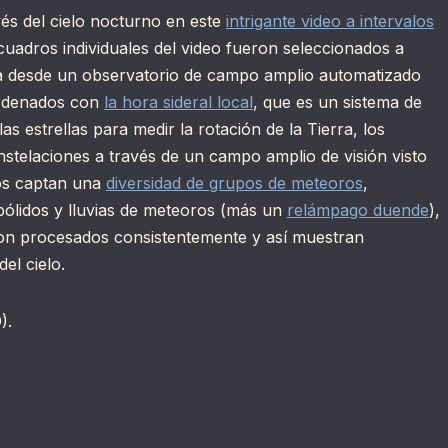
vés del cielo nocturno en este
intrigante video a intervalos
uadros individuales del video fueron seleccionados a
ía desde un observatorio de campo amplio automatizado
Ordenados con
la hora sideral local
, que es un sistema de
as estrellas para medir la rotación de la Tierra, los
nstelaciones a través de un campo amplio de visión visto
ros captan una
diversidad de grupos de meteoros
,
s bólidos y lluvias de meteoros (más un
relámpago duende
),
ron procesados consistentemente y así muestran
el cielo.
).