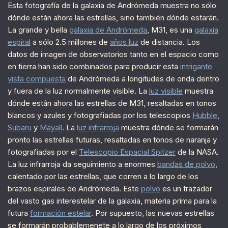
Esta fotografía de la galaxia de Andrómeda muestra no sólo
dónde están ahora las estrellas, sino también dónde estarán.
La grande y bella
galaxia de Andrómeda
, M31, es una
galaxia
espiral
a sólo 2.5 millones de
años luz
de distancia. Los
datos de imagen de observatorios tanto en el espacio como
en tierra han sido combinados para producir esta
intrigante
vista compuesta
de Andrómeda a longitudes de onda dentro
y fuera de la luz normalmente visible. La
luz visible
muestra
dónde están ahora las estrellas de M31, resaltadas en tonos
blancos y azules y fotografiadas por los telescopios
Hubble
,
Subaru
y
Mayall
. La
luz infrarroja
muestra dónde se formarán
pronto las estrellas futuras, resaltadas en tonos de naranja y
fotografiadas por el
Telescopio Espacial Spitzer
de la NASA.
La luz infrarroja da seguimiento a enormes
bandas de polvo
,
calentado por las estrellas, que corren a lo largo de los
brazos espirales de Andrómeda. Este
polvo
es un trazador
del vasto gas interestelar de la galaxia, materia prima para la
futura
formación estelar
. Por supuesto, las nuevas estrellas
se formarán probablemenete a lo largo de los próximos