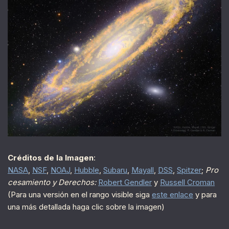
Créditos de la Imagen
:
NASA
,
NSF
,
NOAJ
,
Hubble
,
Subaru
,
Mayall
,
DSS
,
Spitzer
;
Pro
cesamiento y Derechos:
Robert Gendler
y
Russell Croman
(Para una versión en el rango visible siga
este enlace
y para
una más detallada haga clic sobre la imagen)