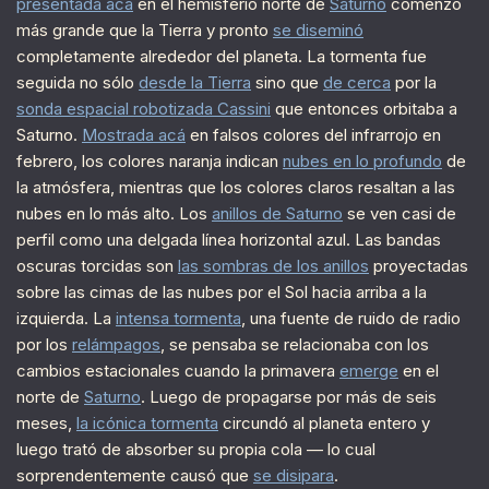
presentada acá
en el hemisferio norte de
Saturno
comenzó
más grande que la Tierra y pronto
se diseminó
completamente alrededor del planeta. La tormenta fue
seguida no sólo
desde la Tierra
sino que
de cerca
por la
sonda espacial robotizada Cassini
que entonces orbitaba a
Saturno.
Mostrada acá
en falsos colores del infrarrojo en
febrero, los colores naranja indican
nubes en lo profundo
de
la atmósfera, mientras que los colores claros resaltan a las
nubes en lo más alto. Los
anillos de Saturno
se ven casi de
perfil como una delgada línea horizontal azul. Las bandas
oscuras torcidas son
las sombras de los anillos
proyectadas
sobre las cimas de las nubes por el Sol hacia arriba a la
izquierda. La
intensa tormenta
, una fuente de ruido de radio
por los
relámpagos
, se pensaba se relacionaba con los
cambios estacionales cuando la primavera
emerge
en el
norte de
Saturno
. Luego de propagarse por más de seis
meses,
la icónica tormenta
circundó al planeta entero y
luego trató de absorber su propia cola — lo cual
sorprendentemente causó que
se disipara
.