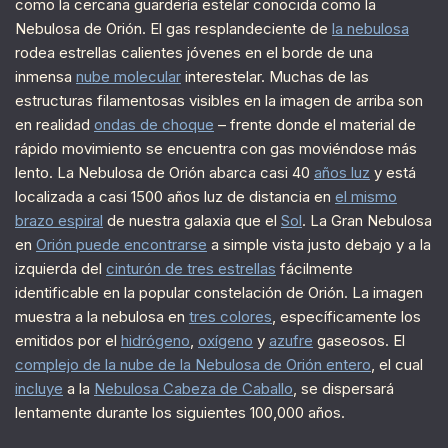
como la cercana guardería estelar conocida como la
Nebulosa de Orión. El gas resplandeciente de
la nebulosa
rodea estrellas calientes jóvenes en el borde de una
inmensa
nube molecular
interestelar. Muchas de las
estructuras filamentosas visibles en la imagen de arriba son
en realidad
ondas de choque
– frente donde el material de
rápido movimiento se encuentra con gas moviéndose más
lento. La Nebulosa de Orión abarca casi 40
años luz
y está
localizada a casi 1500 años luz de distancia en
el mismo
brazo espiral
de nuestra galaxia que el
Sol
. La Gran Nebulosa
en
Orión puede encontrarse
a simple vista justo debajo y a la
izquierda del
cinturón de tres estrellas
fácilmente
identificable en la popular constelación de Orión. La imagen
muestra a la nebulosa en
tres colores
, específicamente los
emitidos por el
hidrógeno
,
oxígeno
y
azufre
gaseosos. El
complejo de la nube de la Nebulosa de Orión entero
, el cual
incluye
a la
Nebulosa Cabeza de Caballo
, se dispersará
lentamente durante los siguientes 100,000 años.