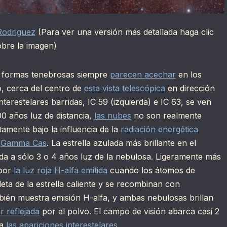
Rodriguez
(Para ver una versión más detallada haga clic
obre la imagen)
 formas tenebrosas siempre
parecen acechar
en los
o, cerca del centro de
esta vista telescópica
en dirección
terestelares barridas, IC 59 (izquierda) e IC 63, se ven
0 años luz de distancia,
las nubes
no son realmente
amente bajo la influencia de la
radiación energética
a
Gamma Cas
. La estrella azulada más brillante en el
da a sólo 3 o 4 años luz de la nebulosa. Ligeramente más
 por
la luz roja H-alfa emitida
cuando los átomos de
leta de la estrella caliente y se recombinan con
ambién muestra emisión H-alfa, y ambas nebulosas brillan
ar reflejada
por el polvo. El campo de visión abarca casi 2
 a
las apariciones interestelares
.