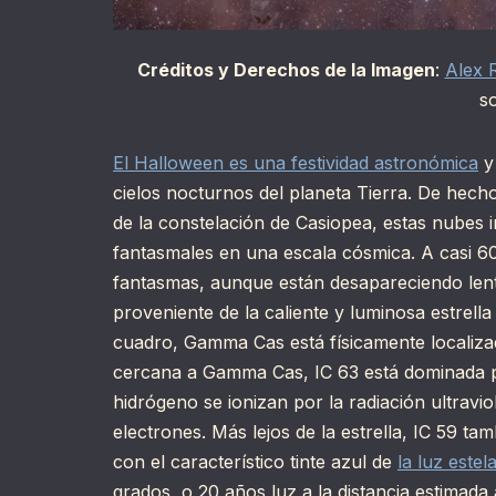
Créditos y Derechos de la Imagen
:
Alex 
s
El Halloween es una festividad astronómica
y
cielos nocturnos del planeta Tierra. De hech
de la constelación de Casiopea, estas nubes in
fantasmales en una escala cósmica. A casi 60
fantasmas, aunque están desapareciendo lent
proveniente de la caliente y luminosa estrell
cuadro, Gamma Cas está físicamente localiza
cercana a Gamma Cas, IC 63 está dominada
hidrógeno se ionizan por la radiación ultravio
electrones. Más lejos de la estrella, IC 59 t
con el característico tinte azul de
la luz estel
grados, o 20 años luz a la distancia estimada