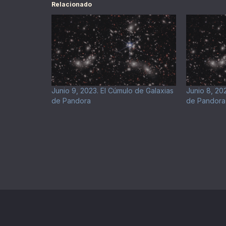
Relacionado
Junio 9, 2023. El Cúmulo de Galaxias
Junio 8, 20
de Pandora
de Pandora