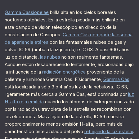
Gamma Cassiopeiae
brilla alta en los cielos boreales
nocturnos otoñales. Es la estrella picuda más brillante en
este campo de visión telescópico en dirección de la
constelación de Casiopea.
Gamma Cas comparte la escena
de apariencia etérea
con las fantasmales nubes de gas y
polvo, IC 59 (arriba a la izquierda) e IC 63. A casi 600 años
luz de distancia,
las nubes
no son realmente fantasmas.
Aunque están desapareciendo lentamente, erosionadas bajo
la influencia de la
radiación energética
proveniente de la
caliente y luminosa Gamma Cas. Físicamente,
Gamma Cas
está localizada a sólo 3 o 4 años luz de la nebulosa. IC 63,
ligeramente más cerca a Gamma Cas, está dominada por
luz
H-alfa roja emitida
cuando los átomos de hidrógeno ionizado
por la radiación ultravioleta de la estrella se recombinan con
los electrones. Más alejada de la estrella, IC 59 muestra
proporcionalmente menos emisión H-alfa, pero más del
característico tinte azulado del polvo
reflejando la luz estelar
.
El escenario cósmico abarca más de 1 grado o 10 años luz a