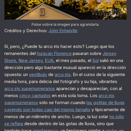
Pulse sobre la imagen para agrandarla.
Créditos y Derechos:
John Entwistle
Sí, pero, ¿Puede tu arco iris hacer esto? Luego que los
remanentes del
huracán Florence
pasaran sobre
Jersey
Shore
,
New Jersey
,
EUA
, el mes pasado, el
Sol
salió en una
dirección pero algo bastante inusual apareció en la dirección
opuesta: un
vestíbulo
de
arco iris
. En el curso de la siguiente
media hora, para delicia del fotógrafo y su hija, vibrantes
arco iris supernumerarios
aparecían y desaparecían, con al
menos
cinco captados
en esta sola toma. Los
arco iris
supernumerarios
sólo se forman cuando
las gotitas de lluvia
cayendo son todas casi del mismo tamaño
y típicamente de
menos de un milímetro de ancho. Luego, la luz solar
no sólo
se refleja
desde dentro de las gotas de lluvia, sino que
también hace
interferencia
, un fenómeno similar a
ondas en