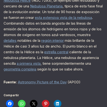
Nebulosa Hélice
(NGC 7293), un ejemplo bien estudiado y
cercano de una
Nebulosa Planetaria
, típica de esta fase final
de la evolución estelar. Un total de 90 horas de exposición
se fueron en crear
esta extensiva vista de la nebulosa
.
Combinando datos en banda angosta de las líneas de
emisión de los átomos de hidrógeno en tonos rojos y de los
átomos de oxígeno en tonos azul-verdosos, muestra
detalles
notables de la
región interior
más brillante de la
Hélice de casi 3 años luz de ancho. El punto blanco en el
centro de la Hélice es la
estrella central
caliente de la
nebulosa planetaria. La Hélice, una nebulosa de apariencia
sencilla
a primera vista
, tiene sorprendentemente una
geometría compleja
según lo que se sabe ahora.
Fuente
:
Astronomy Picture of the Day
(APOD)
Compartir