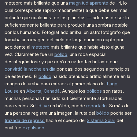
meteoro más brillante que una
magnitud aparente
de -4, lo
cual corresponde (aproximadamente) a que debe ser más
brillante que cualquiera de los planetas — además de ser lo
suficientemente brillante para producir una sombra notable
por los humanos. Fotografiado arriba, un astrofotógrafo que
tomaba una imagen del cielo de larga duración captó por
accidente al
meteoro
más brillante que había visto alguna
vez. Claramente fue un
bólido
, una roca espacial
desintegrándose y que creó un rastro tan brillante que
convirtió la noche en día
por casi dos segundos a principios
de este mes. El
bólido
ha sido atenuado artificialmente en la
imagen de arriba para extraer al primer plano del
Lago
Louise
en
Alberta
,
Canadá
. Aunque los
bólidos
son raros,
muchas personas han sido suficientemente afortunadas
para verlos. Si
Ud. ve
un bólido, puede
reportarlo
. Si más de
una persona registra una imagen, la ruta del
bólido
podría ser
trazada de regreso
hacia el cuerpo del
Sistema Solar
del
cual fue
expulsado
.