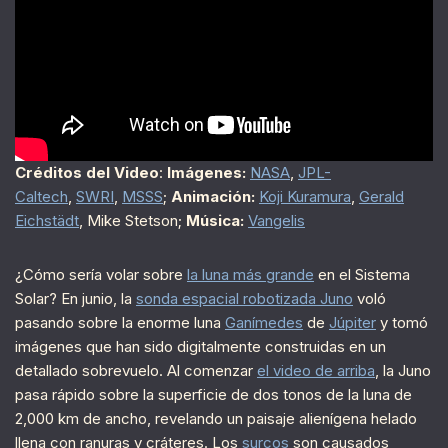
Créditos del Video
:
Imágenes:
NASA
,
JPL-
Caltech
,
SWRI
,
MSSS
;
Animación:
Koji Kuramura
,
Gerald
Eichstädt
, Mike Stetson;
Música:
Vangelis
¿Cómo sería volar sobre
la luna más grande
en el Sistema
Solar? En junio, la
sonda espacial robotizada Juno
voló
pasando sobre la enorme luna
Ganímedes
de
Júpiter
y tomó
imágenes que han sido digitalmente construidas en un
detallado sobrevuelo. Al comenzar
el video de arriba
, la Juno
pasa rápido sobre la superficie de dos tonos de la luna de
2,000 km de ancho, revelando un paisaje alienígena helado
llena con ranuras y cráteres. Los
surcos
son causados