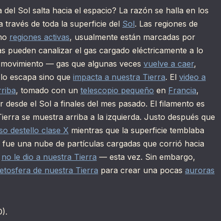
del Sol salta hacia el espacio? La razón se halla en los
a través de toda la superficie del
Sol
. Las regiones de
omo
regiones activas
, usualmente están marcadas por
vas pueden canalizar el gas cargado eléctricamente a lo
 movimiento — gas que algunas veces
vuelve a caer
,
ólo escapa sino que
impacta a nuestra Tierra
. El
video a
rriba
, tomado con un
telescopio pequeño
en
Francia
,
r desde el Sol a finales del mes pasado. El filamento es
erra se muestra arriba a la izquierda. Justo después que
so destello clase X
mientras que la superficie temblaba
o fue una nube de partículas cargadas que corrió hacia
e
no le dio a nuestra Tierra
— esta vez. Sin embargo,
tosfera de nuestra Tierra
para crear una pocas
auroras
).