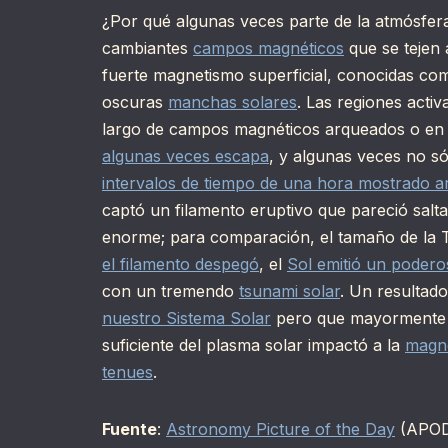
¿Por qué algunas veces parte de la atmósfera 
cambiantes
campos magnéticos
que se tejen 
fuerte magnetismo superficial, conocidas c
oscuras
manchas solares
. Las regiones acti
largo de campos magnéticos arqueados o en
algunas veces escapa
, y algunas veces no s
intervalos de tiempo de una hora mostrado a
captó un filamento eruptivo que pareció salta
enorme; para comparación, el tamaño de la Ti
el filamento despegó
, el
Sol emitió un podero
con un tremendo
tsunami solar
. Un resultad
nuestro Sistema Solar
pero que mayorment
suficiente del plasma solar impactó a la
magne
tenues
.
Fuente
:
Astronomy Picture of the Day
(APOD