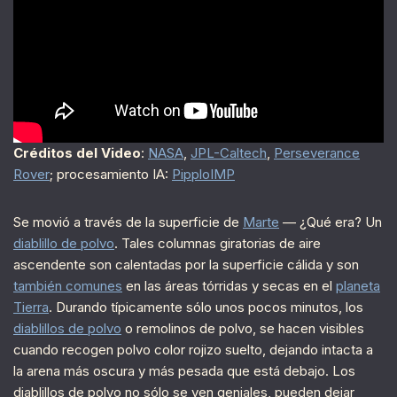
Créditos del Video
:
NASA
,
JPL-Caltech
,
Perseverance
Rover
; procesamiento IA:
PipploIMP
Se movió a través de la superficie de
Marte
— ¿Qué era? Un
diablillo de polvo
. Tales columnas giratorias de aire
ascendente son calentadas por la superficie cálida y son
también comunes
en las áreas tórridas y secas en el
planeta
Tierra
. Durando típicamente sólo unos pocos minutos, los
diablillos de polvo
o remolinos de polvo, se hacen visibles
cuando recogen polvo color rojizo suelto, dejando intacta a
la arena más oscura y más pesada que está debajo. Los
diablillos de polvo no sólo se ven geniales, pueden dejar