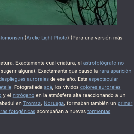
Salomonsen
(
Arctic Light Photo
) (Para una versión más
iatura. Exactamente cuál criatura, el
astrofotógrafo no
sugerir alguna). Exactamente qué causó la
rara aparición
despliegues aurorales
de ese año. Esta
espectacular
etalle
. Fotografiada
acá
, los vívidos
colores aurorales
o
y el
nitrógeno
en la atmósfera alta reaccionando a un
abedul en
Tromsø
,
Noruega
, formaban también un
primer
ras fotogénicas
acompañan a nuevas
tormentas