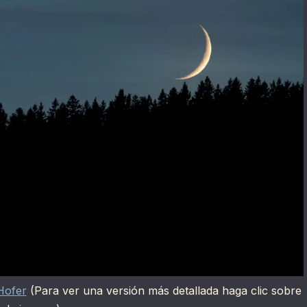
Hofer
(Para ver una versión más detallada haga clic sobre