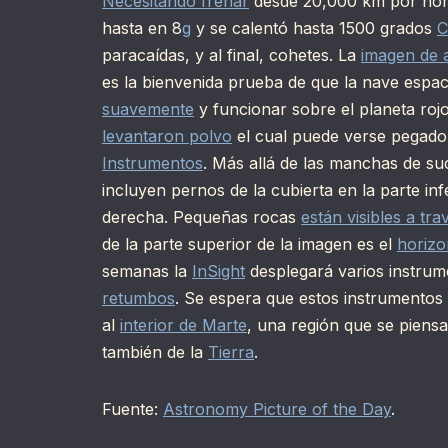
Necesitando frenar
desde 20,000 km por hor
hasta en 8
g
y se calentó hasta 1500 grados
C
paracaídas, y al final, cohetes. La
imagen de 
es la bienvenida prueba de que la nave espac
suavemente
y funcionar sobre el planeta rojo
levantaron polvo
el cual puede verse pegado a
Instrumentos
. Más allá de las manchas de suc
incluyen pernos de la cubierta en la parte inf
derecha. Pequeñas rocas
están visibles a tra
de la parte superior de la imagen es el
horizo
semanas la
InSight
desplegará varios instrum
retumbos
. Se espera que estos instrumentos
al
interior de Marte
, una región que se piens
también de la
Tierra
.
Fuente:
Astronomy Picture of the Day
.