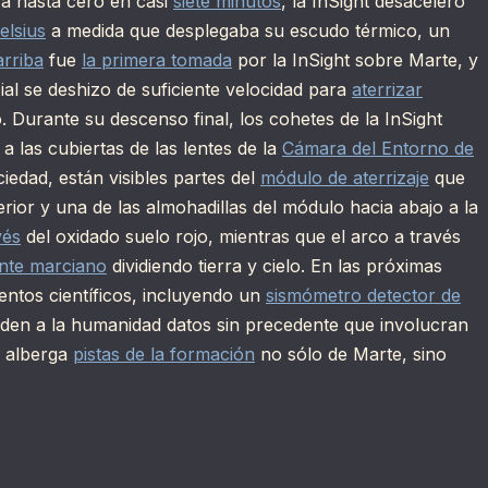
a hasta cero en casi
siete minutos
, la InSight desaceleró
elsius
a medida que desplegaba su escudo térmico, un
arriba
fue
la primera tomada
por la InSight sobre Marte, y
ial se deshizo de suficiente velocidad para
aterrizar
. Durante su descenso final, los cohetes de la InSight
 las cubiertas de las lentes de la
Cámara del Entorno de
iedad, están visibles partes del
módulo de aterrizaje
que
erior y una de las almohadillas del módulo hacia abajo a la
vés
del oxidado suelo rojo, mientras que el arco a través
nte marciano
dividiendo tierra y cielo. En las próximas
entos científicos, incluyendo un
sismómetro detector de
 den a la humanidad datos sin precedente que involucran
a alberga
pistas de la formación
no sólo de Marte, sino