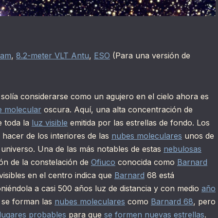
eam
,
8.2-meter VLT Antu
,
ESO
(Para una versión de
 solía considerarse como un agujero en el cielo ahora es
 molecular
oscura. Aquí, una alta concentración de
 toda la
luz visible
emitida por las estrellas de fondo. Los
hacer de los interiores de las
nubes moleculares
unos de
l universo. Una de las más notables de estas
nebulosas
ón de la constelación de
Ofiuco
conocida como
Barnard
visibles en el centro indica que
Barnard
68 está
niéndola a casi 500 años luz de distancia y con medio
año
se forman las
nubes moleculares
como
Barnard 68
, pero
lugares probables
para que
se formen nuevas estrellas
.