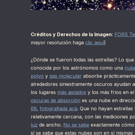
Créditos y Derechos de la Imagen
:
FORS T
mayor resolución haga
clic aquí
)
¿Dónde se fueron todas las estrellas? Lo que
conocida por los astrónomos como una
nube
polvo
y
gas molecular
absorbe prácticamente
alrededores siniestramente oscuros ayudan a 
los lugares
más aislados
y los más fríos en e
oscuras de absorción
es una nube en direcci
68
,
fotografiada acá
. Que no hayan estrellas 
relativamente cercana, con las mediciones po
luz
de ancho.
No se sabe
exactamente cómo 
sí se sabe que estas nubes son en sí mismas