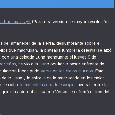
na Kaczmarczyk
(Para una versión de mayor resolución
lla del amanecer de la Tierra, deslumbrante sobre el
llos que madrugan, la plateada lumbrera celestial se alzó
 con una delgada Luna menguante el jueves 9 de
norteñas
, se vio a la Luna ocultar o pasar enfrente de
cultación lunar pudo
verse en los cielos diurnos
. Esta
de la Luna y la estrella de la madrugada en los cielos
ón de ocho
tomas nítidas con telescopio
, hechas entre las
e izquierda a derecha, cuando Venus se esfumó detrás del
D)