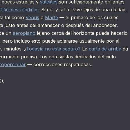
 pocas estrellas y
satélites
son suficientemente brillantes
tificiales citadinas
. Si no, y si Ud. vive lejos de una ciudad,
eta tal como
Venus
o
Marte
— el primero de los cuales
nte justo antes del amanecer o después del anochecer.
 de un
aeroplano
lejano cerca del horizonte puede hacerlo
, pero incluso esto puede aclararse usualmente por el
s minutos. ¿
Todavía no está seguro?
La
carta de arriba
da
rmente precisa. Los entusiastas dedicados del cielo
roporcionar
— correcciones respetuosas.
).