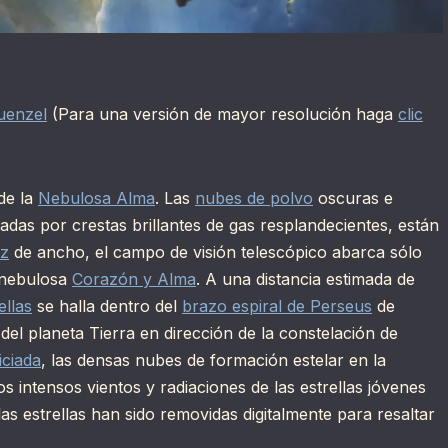
uenzel
(Para una versión de mayor resolución haga
clic
de la
Nebulosa Alma
. Las
nubes de polvo
oscuras e
eadas por crestas brillantes de gas resplandecientes, están
uz
de ancho, el campo de visión telescópico abarca sólo
 nebulosa
Corazón y Alma
. A una distancia estimada de
ellas
se halla dentro del
brazo espiral de Perseus
de
s del planeta Tierra en dirección de la constelación de
iciada
, las densas nubes de formación estelar en la
os intensos vientos y radiaciones de las estrellas jóvenes
 las estrellas han sido removidas digitalmente para resaltar