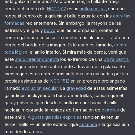
esta galaxia tiene dos? Para comenzar, la brillante franja
cerca del centro de
NGC 1512
es un
anillo nuclear
, uno que
rodea al centro de la galaxia y brilla bastante con las
estrellas
formadas
recientemente. Sin embargo, la mayoría de las
estrellas y el gas y
polvo
que las acompañan, orbitan al
centro galáctico en un anillo mucho más alejado — visto acá
cerca del borde de la imagen. Este anillo es llamado,
contra
toda lógica
, el anillo interior. Si mira más de cerca, verá que
este
anillo interior conecta
los extremos de una
barra central
difusa que corre horizontalmente a través de la galaxia. Se
piensa que estas estructuras anilladas son causadas por las
propias asimetrías de
NGC 1512
en un proceso prolongado
llamado
evolución secular
. La
gravedad
de estas asimetrías
galácticas, incluyendo la barra de estrellas, causan que el
gas y polvo caigan desde el anillo interior hacia el anillo
nuclear, mejorando la rapidez de formación de
estrellas
de
este anillo.
Algunas galaxias espirales
también tienen un
tercer anillo — un anillo exterior que
circunda
a la galaxia aún
más desde afuera.