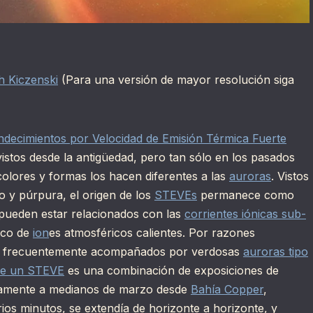
 Kiczenski
(Para una versión de mayor resolución siga
decimientos por Velocidad de Emisión Térmica Fuerte
stos desde la antigüedad, pero tan sólo en los pasados
olores y formas los hacen diferentes a las
auroras
. Vistos
o y púrpura, el origen de los
STEVEs
permanece como
pueden estar relacionados con las
corrientes iónicas sub-
ico de
ion
es atmosféricos calientes. Por razones
 frecuentemente acompañados por verdosas
auroras tipo
de un STEVE
es una combinación de exposiciones de
vamente a medianos de marzo desde
Bahía Copper
,
rios minutos, se extendía de horizonte a horizonte, y