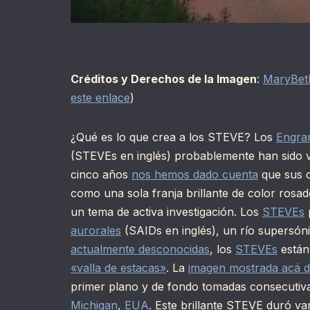
Créditos y Derechos de la Imagen
:
MaryBeth
este enlace
)
¿Qué es lo que crea a los STEVE? Los
Engran
(STEVEs en inglés) probablemente han sido vi
cinco años
nos hemos dado cuenta
que sus c
como una sola franja brillante de color rosad
un tema de activa investigación. Los
STEVEs
aurorales
(SAIDs en inglés), un río supersón
actualmente desconocidas
, los
STEVEs
están
«valla de estacas»
. La
imagen mostrada acá 
primer plano y de fondo tomadas consecuti
Michigan
,
EUA
. Este brillante STEVE duró va