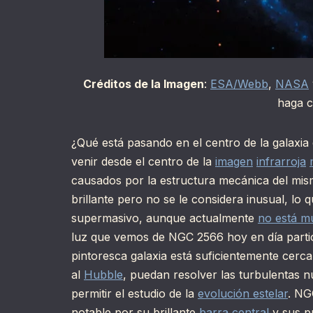
Créditos de la Imagen
:
ESA/Webb
,
NASA
haga c
¿Qué está pasando en el centro de la galaxi
venir desde el centro de la
imagen
infrarroja
causados por la estructura mecánica del mis
brillante pero no se le considera inusual, lo
supermasivo, aunque actualmente
no está m
luz que vemos de NGC 2566 hoy en día partió
pintoresca galaxia está suficientemente cerc
al
Hubble
, puedan resolver las turbulentas 
permitir el estudio de la
evolución estelar
. NG
notable por su brillante
barra central
y sus pr