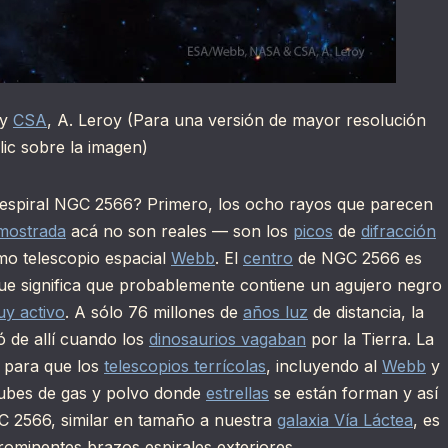
y
CSA
, A. Leroy (Para una versión de mayor resolución
lic sobre la imagen)
a espiral NGC 2566? Primero, los ocho rayos que parecen
mostrada
acá no son reales — son los
picos
de
difracción
mo telescopio espacial
Webb
. El
centro
de NGC 2566 es
 que significa que probablemente contiene un agujero negro
uy activo
. A sólo 76 millones de
años luz
de distancia, la
 de allí cuando los
dinosaurios vagaban
por la Tierra. La
a para que los
telescopios terrícolas
, incluyendo al
Webb
y
nubes de gas y polvo donde
estrellas
se están forman y así
C 2566, similar en tamaño a nuestra
galaxia Vía Láctea
, es
ominentes brazos espirales exteriores.