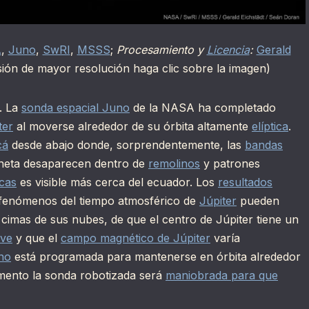
A
,
Juno
,
SwRI
,
MSSS
;
Procesamiento y
Licencia
:
Gerald
ión de mayor resolución haga clic sobre la imagen)
. La
sonda espacial Juno
de la NASA ha completado
ter
al moverse alrededor de su órbita altamente
elíptica
.
cá
desde abajo donde, sorprendentemente, las
bandas
aneta desaparecen dentro de
remolinos
y patrones
cas
es visible más cerca del ecuador. Los
resultados
fenómenos del tiempo atmosférico de
Júpiter
pueden
cimas de sus nubes, de que el centro de Júpiter tiene un
ave
y que el
campo magnético de Júpiter
varía
no
está programada para mantenerse en órbita alrededor
mento la sonda robotizada será
maniobrada para que