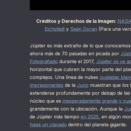
Créditos y Derechos de la Imagen
:
NAS
Eichstädt
y
Seán Doran
(Para una vers
Júpiter es más extraño de lo que conocemos
ahora más de 70 pasadas en picada por
Júpi
Fotografiado
durante el 2017,
Júpiter se ve a
horizontal que cubren la mayor parte del pl
complejos. Una línea de nubes
ovaladas blan
impresionantes
de la
Juno
muestran que los 
extenderse profundamente por debajo de las 
núcleo que es
inesperadamente grande y su
grandemente con la ubicación. Aunque la
Ju
de Júpiter más tiempo
en 2025
, en algún mo
haga un clavado
dentro del planeta gigante.