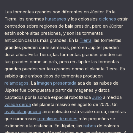
Las tormentas grandes son diferentes en Júpiter. En la
Tierra, los enormes
huracanes
y los colosales
ciclones
están
centrados sobre regiones de baja presión, pero en Júpiter
están sobre altas presiones, y son las tormentas
anticiclónicas las más grandes. En la
Tierra
, las tormentas
grandes pueden durar semanas, pero en Júpiter pueden
durar años. En la Tierra, las tormentas grandes pueden ser
tan grandes como un país, pero en Júpiter las tormentas
grandes pueden ser tan grandes como el planeta Tierra. Es
sabido que ambos tipos de tormentas producen
relámpagos
. La
imagen presentada
acá de las nubes de
Júpiter fue compuesta a partir de imágenes y datos
captados por la sonda espacial robotizada
Juno
a medida
volaba cerca
del planeta masivo en agosto de 2020. Un
óvalo blanquecino
arremolinado está visible cerca, mientras
que numerosos
remolinos de nubes
más pequeños se
extienden a la distancia. En Júpiter, las
nubes
de colores
claros usualmente están más altas que las nubes oscuras. A