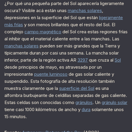
¿Por qué una pequeña parte del Sol aparecería ligeramente
oscura? Visible acá están unas
manchas solares
,
depresiones en la superficie del Sol que están
ligeramente
más frías
y son menos brillantes que el resto del Sol. El
complejo
campo magnético
del Sol crea estas regiones frías
al inhibir que el material caliente entre a las manchas. Las
manchas solares
pueden ser más grandes que la Tierra y
típicamente duran por casi una semana. La mancha solar
inferior, parte de la región activa AR
3297
que cruza al
Sol
desde principios de mayo, es atravesada por un
impresionante
puente luminoso
de gas solar caliente y
suspendido. Esta fotografía de alta resolución también
muestra claramente que la
superficie del Sol
es una
alfombra burbujeante de celdillas separadas de gas caliente.
Estas celdas son conocidas como
gránulos
. Un
gránulo solar
tiene casi 1000 kilómetros de ancho y
dura
solamente unos
15 minutos.