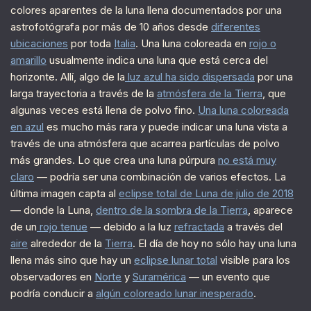
colores aparentes de la luna llena documentados por una
astrofotógrafa por más de 10 años desde
diferentes
ubicaciones
por toda
Italia
. Una luna coloreada en
rojo o
amarillo
usualmente indica una luna que está cerca del
horizonte. Allí, algo de la
luz azul ha sido dispersada
por una
larga trayectoria a través de la
atmósfera de la Tierra
, que
algunas veces está llena de polvo fino.
Una luna coloreada
en azul
es mucho más rara y puede indicar una luna vista a
través de una atmósfera que acarrea partículas de polvo
más grandes. Lo que crea una luna púrpura
no está muy
claro
— podría ser una combinación de varios efectos. La
última imagen capta al
eclipse total de Luna de julio de 2018
— donde la Luna,
dentro de la sombra de la Tierra
, aparece
de un
rojo tenue
— debido a la luz
refractada
a través del
aire
alrededor de la
Tierra
. El día de hoy no sólo hay una luna
llena más sino que hay un
eclipse lunar total
visible para los
observadores en
Norte
y
Suramérica
— un evento que
podría conducir a
algún coloreado lunar inesperado
.