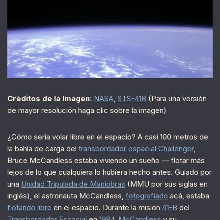
Créditos de la Imagen
:
NASA
,
STS-41B
(Para una versión
de mayor resolución haga clic sobre la imagen)
¿Cómo sería volar libre en el espacio? A casi 100 metros de
la bahía de carga del
transbordador espacial Challenger
,
Bruce McCandless estaba viviendo un sueño — flotar más
lejos de lo que cualquiera lo hubiera hecho antes. Guiado por
una
Unidad Tripulada de Maniobras
(MMU por sus siglas en
inglés), el astronauta McCandless,
fotografiado
acá, estaba
flotando libre
en el espacio. Durante la misión
41-B
del
Transbordador Espacial
en
1984
,
McCandless
y su