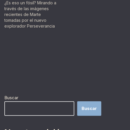
¿Es eso un fósil? Mirando a
través de las imágenes
recientes de Marte
tomadas por el nuevo
explorador Perseverancia
pueden parecer un poco
como una búsqueda del
tesoro, con la posibilidad
de lograr fama como la
primera persona en
identificar correctamente
un hueso petrificado, una
roca con el grabado de…
Buscar
Buscar