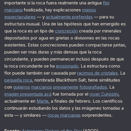
importante si la roca fuera realmente una antigua
flor
marciana
fosilizada, hay explicaciones
menos
espectaculares
— y
actualmente preferidas
— para su
estructura inusual. Una de las hipótesis que han emergido es
que la roca es un tipo de
concreción
creada por minerales
depositados por agua en grietas o divisiones en las rocas
existentes. Estas concreciones pueden compactarse juntas,
pueden ser más duras y más densas que la roca
circundante, y pueden permanecer incluso después de que
la roca circundante se ha
erosionado
. La estructura como
flor puede también ser causada por
racimos de cristales
. La
pequeña roca
, nombrada Blackthorn Salt, tiene similitudes
con
guijarros
marcianos
previamente
fotografiados
. La
imagen presentada acá
fue tomada por el
rover Curiosity
,
actualmente en
Marte
, a finales de febrero. Los científicos
continuarán estudiando los datos y las imágenes tomadas a
esta — y similares —
rocas marcianas
sorprendentes.
Fuente
:
Astronomy Picture of the Day
(APOD)