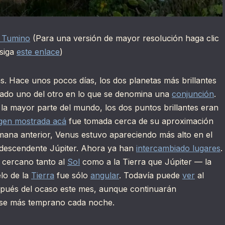
i Tumino
(Para una versión de mayor resolución haga clic
 siga
este enlace
)
s. Hace unos pocos días, los dos planetas más brillantes
ado uno del otro en lo que se denomina una
conjunción
.
n la mayor parte del mundo, los dos puntos brillantes eran
gen mostrada acá
fue tomada cerca de su aproximación
mana anterior, Venus estuvo apareciendo más alto en el
 descendente Júpiter. Ahora ya han
intercambiado lugares
.
cercano tanto al
Sol
como a la Tierra que Júpiter — la
elo de la
Tierra
fue sólo
angular
. Todavía puede
ver
al
pués del ocaso este mes, aunque continuarán
se más temprano cada noche.