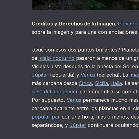
Créditos y Derechos de la Imagen
:
Giovann
sobre la imagen y para una con anotaciones
¿Qué son esos dos puntos brillantes? Planeta
del
cielo nocturno
pasaron a menos de un gr
Visibles justo después de la puesta del Sol e
Júpiter
(izquierda) y
Venus
(derecha). La
ima
más cercana desde
Cirica
,
Sicilia
,
Italia
. La se
cielo del anochecer
para encontrarse con el
Por supuesto,
Venus
permanece mucho más 
cercanía aparente entre los planetas en el ci
popular par
por una hora, más o menos, des
separándose, y
Júpiter
continuará ocultándo