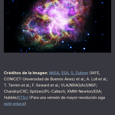
Créditos de la Imagen
:
NASA
,
ESA
,
G. Dubner
(IAFE,
CONICET-Universidad de Buenos Aires) et al.; A. Loll et al.;
T. Temim et al.; F. Seward et al.; VLA/NRAO/AUI/NSF;
Chandra/CXC; Spitzer/JPL-Caltech; XMM-Newton/ESA;
Hubble/
STScI
(Para una versión de mayor resolución siga
este enlace
)