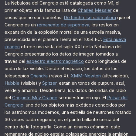
La Nebulosa del Cangrejo está catalogada como M1, el
primer objeto en la famosa lista de
Charles Messier
de
cosas que no son cometas.
De hecho, se sabe ahora
que el
Cangrejo es un
remanente de supernova
, los restos en
expansión de la explosión mortal de una estrella masiva,
presenciada en el planeta Tierra en el 1054 EC.
Esta nueva
imagen
ofrece una vista del siglo XXI de la Nebulosa del
Cangrejo presentando los datos de imagen tomados a
través del
espectro electromagnético
como longitudes de
onda de luz visible. Desde el espacio, los datos de los
telescopios
Chandra
(rayos X),
XMM-Newton
(ultravioleta),
Hubble
(visible) y
Spitzer
, están en tonos de púrpura, azul,
verde y amarillo. Desde tierra, los datos de ondas de radio
del
Conjunto Muy Grande
se muestran en rojo. El
Pulsar del
Cangrejo
, uno de los objetos más exóticos conocidos por
los astrónomos modernos, una estrella de neutrones rotando
30 veces cada segundo, es el punto brillante cerca del
centro de la fotografía. Como un dinamo cósmico, este
remanente de núcleo estelar colapsado energiza la emisión