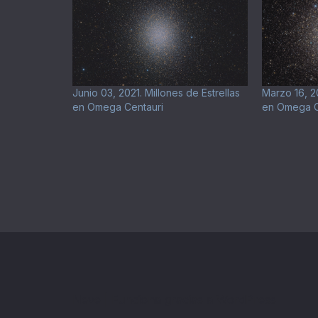
Junio 03, 2021. Millones de Estrellas
Marzo 16, 20
en Omega Centauri
en Omega C
Neve
| Funciona gracias a
WordPress