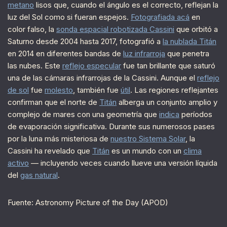
metano
lisos que, cuando el ángulo es el correcto, reflejan la
luz del Sol como si fueran espejos.
Fotografiada acá
en
color falso, la
sonda espacial robotizada Cassini
que orbitó a
Saturno desde 2004 hasta 2017, fotografió a
la nublada Titán
en 2014 en diferentes bandas de
luz infrarroja
que penetra
las nubes. Este
reflejo especular
fue tan brillante que saturó
una de las cámaras infrarrojas de la Cassini. Aunque el
reflejo
de sol
fue
molesto
, también fue
útil
. Las regiones reflejantes
confirman que el norte de
Titán
alberga un conjunto amplio y
complejo de mares con una geometría que
indica
períodos
de evaporación significativa. Durante sus numerosos pases
por la luna más misteriosa de
nuestro Sistema Solar
, la
Cassini ha revelado que
Titán
es un mundo con un
clima
activo
— incluyendo veces cuando llueve una versión líquida
del
gas natural
.
Fuente: Astronomy Picture of the Day (APOD)